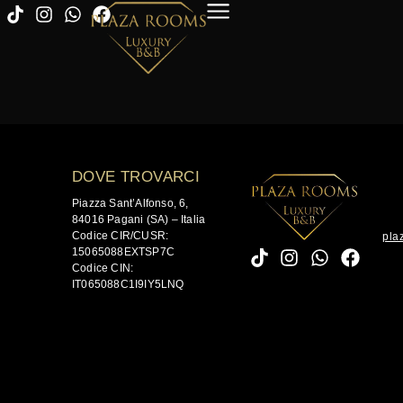
DOVE TROVARCI
Piazza Sant’Alfonso, 6,
84016 Pagani (SA) – Italia
Codice CIR/CUSR:
pla
15065088EXTSP7C
Codice CIN:
IT065088C1I9IY5LNQ