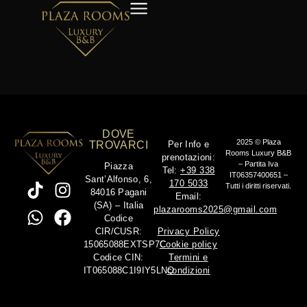
DOVE
2025 © Plaza
TROVARCI
Per Info e
Rooms Luxury B&B
prenotazioni:
– Partita Iva
Piazza
Tel:
+39 338
IT06357400651 –
Sant’Alfonso, 6,
170 5033
Tutti i diritti riservati.
84016 Pagani
Email:
(SA) – Italia
plazarooms2025@gmail.com
Codice
CIR/CUSR:
Privacy Policy
15065088EXTSP7C
Cookie policy
Codice CIN:
Termini e
IT065088C1I9IY5LNQ
condizioni