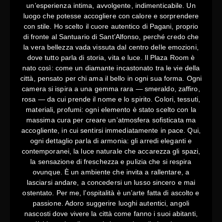
un’esperienza intima, avvolgente, indimenticabile. Un
luogo che potesse accogliere con calore e sorprendere
con stile. Ho scelto il cuore autentico di Pagani, proprio
di fronte al Santuario di Sant’Alfonso, perché credo che
la vera bellezza vada vissuta dal centro delle emozioni,
dove tutto parla di storia, vita e luce. Il Plaza Room è
nato così: come un diamante incastonato tra le vie della
città, pensato per chi ama il bello in ogni sua forma. Ogni
camera si ispira a una gemma rara — smeraldo, zaffiro,
rosa — da cui prende il nome e lo spirito. Colori, tessuti,
materiali, profumi: ogni elemento è stato scelto con la
massima cura per creare un’atmosfera sofisticata ma
accogliente, in cui sentirsi immediatamente in pace. Qui,
ogni dettaglio parla di armonia: gli arredi eleganti e
contemporanei, la luce naturale che accarezza gli spazi,
la sensazione di freschezza e pulizia che si respira
ovunque. È un ambiente che invita a rallentare, a
lasciarsi andare, a concedersi un lusso sincero e mai
ostentato. Per me, l’ospitalità è un’arte fatta di ascolto e
passione. Adoro suggerire luoghi autentici, angoli
nascosti dove vivere la città come fanno i suoi abitanti,