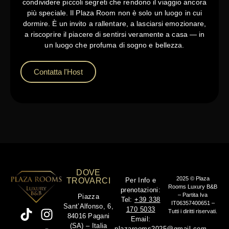
condividere piccoli segreti che rendono il viaggio ancora
più speciale. Il Plaza Room non è solo un luogo in cui
dormire. È un invito a rallentare, a lasciarsi emozionare,
a riscoprire il piacere di sentirsi veramente a casa — in
un luogo che profuma di sogno e bellezza.
Contatta l'Host
DOVE
2025 © Plaza
TROVARCI
Per Info e
Rooms Luxury B&B
prenotazioni:
– Partita Iva
Piazza
Tel:
+39 338
IT06357400651 –
Sant’Alfonso, 6,
170 5033
Tutti i diritti riservati.
84016 Pagani
Email:
(SA) – Italia
plazarooms2025@gmail.com